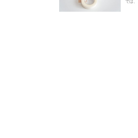
では、 .